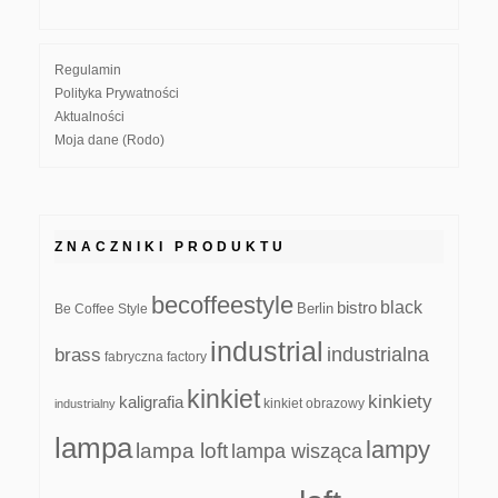
Regulamin
Polityka Prywatności
Aktualności
Moja dane (Rodo)
ZNACZNIKI PRODUKTU
becoffeestyle
black
bistro
Be Coffee Style
Berlin
industrial
industrialna
brass
fabryczna
factory
kinkiet
kinkiety
kaligrafia
kinkiet obrazowy
industrialny
lampa
lampy
lampa loft
lampa wisząca