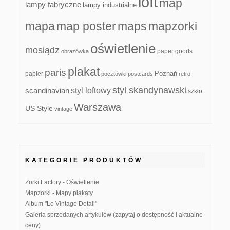
loft
map
lampy fabryczne
lampy industrialne
mapa
map poster
maps
mapzorki
oświetlenie
mosiądz
paper goods
obrazówka
plakat
paris
papier
Poznań
pocztówki
postcards
retro
styl skandynawski
scandinavian
styl loftowy
szkło
Warszawa
US Style
vintage
KATEGORIE PRODUKTÓW
Zorki Factory - Oświetlenie
Mapzorki - Mapy plakaty
Album "Lo Vintage Detail"
Galeria sprzedanych artykułów (zapytaj o dostępność i aktualne
ceny)