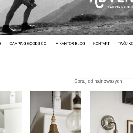
E
CAMPING GOODS CO.
MIKANTOR BLOG
KONTAKT
TWÓJ K
ortowane
ług
owszych