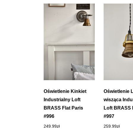
Oświetlenie Kinkiet
Oświetlenie
Industrialny Loft
wisząca Indu
BRASS Flat Paris
Loft BRASS 
#996
#997
249.99
zł
259.99
zł