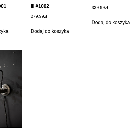
001
III #1002
339.99
zł
279.99
zł
Dodaj do koszyka
zyka
Dodaj do koszyka