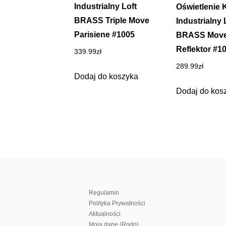
Industrialny Loft
Oświetlenie K
BRASS Triple Move
Industrialny 
Parisiene #1005
BRASS Mov
Reflektor #1
339.99
zł
289.99
zł
Dodaj do koszyka
Dodaj do kos
Regulamin
Polityka Prywatności
Aktualności
Moja dane (Rodo)