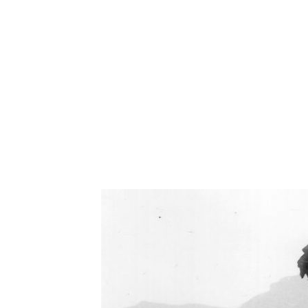
Oświetlenie industrialne, lampy LOFT, kinkiety 
Zorki Factor