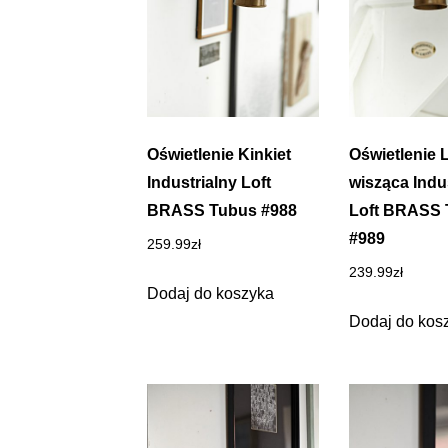
Oświetlenie Kinkiet
Oświetlenie
Industrialny Loft
wisząca Indu
BRASS Tubus #988
Loft BRASS 
#989
259.99
zł
239.99
zł
Dodaj do koszyka
Dodaj do kos