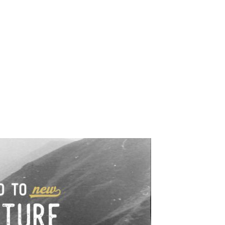
e industrialne. Mapy,
wy.