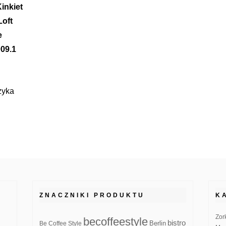
inkiet
Loft
e
009.1
zyka
ZNACZNIKI PRODUKTU
K
Zor
becoffeestyle
bistro
Be Coffee Style
Berlin