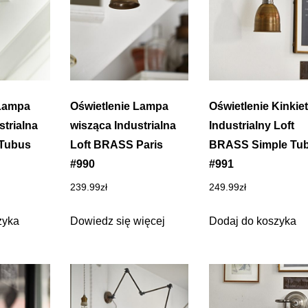
 Lampa
Oświetlenie Lampa
Oświetlenie Kinkiet
strialna
wisząca Industrialna
Industrialny Loft
Tubus
Loft BRASS Paris
BRASS Simple Tu
#990
#991
239.99
zł
249.99
zł
zyka
Dowiedz się więcej
Dodaj do koszyka