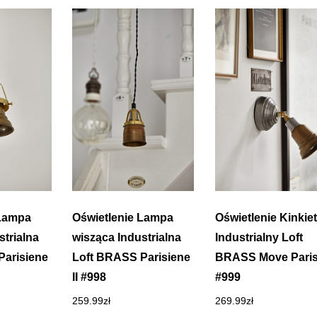
 Lampa
Oświetlenie Lampa
Oświetlenie Kinkiet
strialna
wisząca Industrialna
Industrialny Loft
Parisiene
Loft BRASS Parisiene
BRASS Move Paris
II #998
#999
259.99
zł
269.99
zł