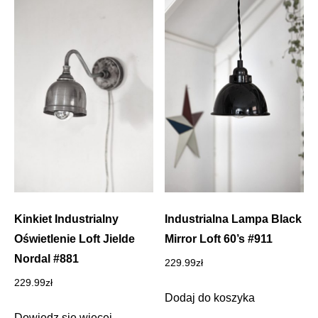
Kinkiet Industrialny
Industrialna Lampa Black
Oświetlenie Loft Jielde
Mirror Loft 60’s #911
Nordal #881
229.99
zł
229.99
zł
Dodaj do koszyka
Dowiedz się więcej