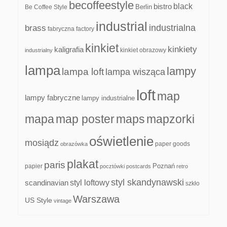
becoffeestyle
black
bistro
Be Coffee Style
Berlin
industrial
industrialna
brass
fabryczna
factory
kinkiet
kinkiety
kaligrafia
kinkiet obrazowy
industrialny
lampa
lampy
lampa loft
lampa wisząca
loft
map
lampy fabryczne
lampy industrialne
mapa
map poster
maps
mapzorki
oświetlenie
mosiądz
paper goods
obrazówka
plakat
paris
papier
Poznań
pocztówki
postcards
retro
styl skandynawski
scandinavian
styl loftowy
szkło
Warszawa
US Style
vintage