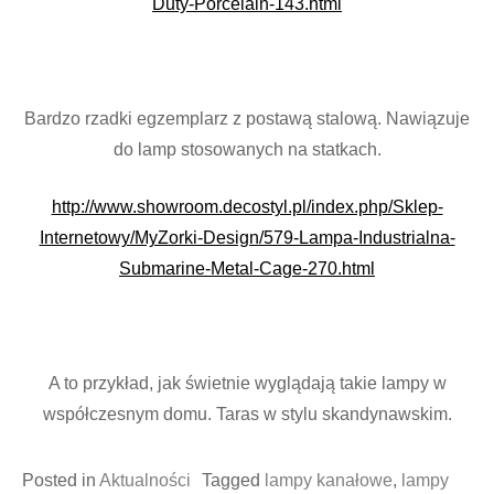
Duty-Porcelain-143.html
Bardzo rzadki egzemplarz z postawą stalową. Nawiązuje
do lamp stosowanych na statkach.
http://www.showroom.decostyl.pl/index.php/Sklep-
Internetowy/MyZorki-Design/579-Lampa-Industrialna-
Submarine-Metal-Cage-270.html
A to przykład, jak świetnie wyglądają takie lampy w
współczesnym domu. Taras w stylu skandynawskim.
Posted in
Aktualności
Tagged
lampy kanałowe
,
lampy