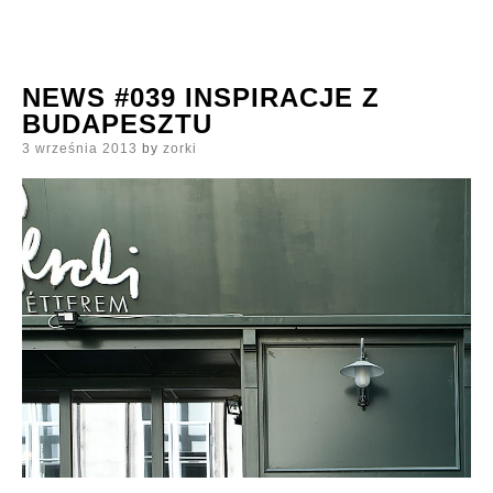
NEWS #039 INSPIRACJE Z
BUDAPESZTU
Posted
3 września 2013
by
zorki
on