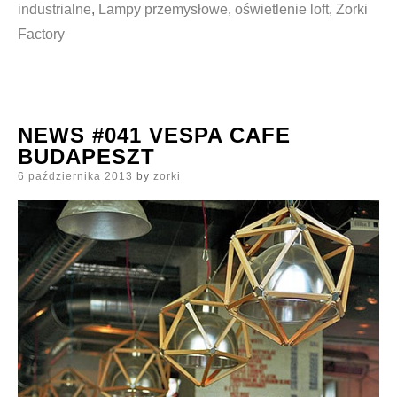
industrialne
,
Lampy przemysłowe
,
oświetlenie loft
,
Zorki
Factory
NEWS #041 VESPA CAFE
BUDAPESZT
Posted
6 października 2013
by
zorki
on