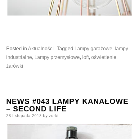
Posted in
Aktualności
Tagged
Lampy garażowe
,
lampy
industrialne
,
Lampy przemysłowe
,
loft
,
oświetlenie
,
żarówki
NEWS #043 LAMPY KANAŁOWE
– SECOND LIFE
Posted
28 listopada 2013
by
zorki
on