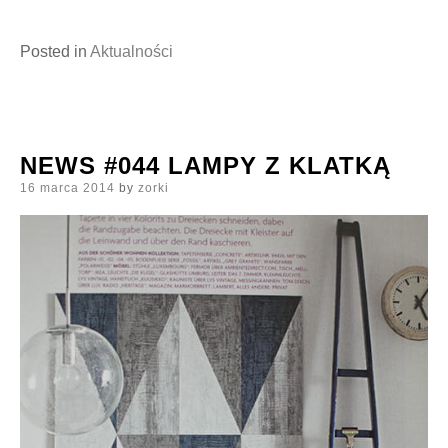
Posted in
Aktualności
NEWS #044 LAMPY Z KLATKĄ
Posted
16 marca 2014
by
zorki
on