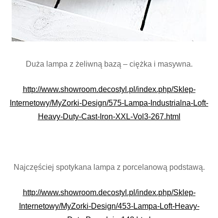
Duża lampa z żeliwną bazą – ciężka i masywna.
http://www.showroom.decostyl.pl/index.php/Sklep-
Internetowy/MyZorki-Design/575-Lampa-Industrialna-Loft-
Heavy-Duty-Cast-Iron-XXL-Vol3-267.html
Najczęściej spotykana lampa z porcelanową podstawą.
http://www.showroom.decostyl.pl/index.php/Sklep-
Internetowy/MyZorki-Design/453-Lampa-Loft-Heavy-