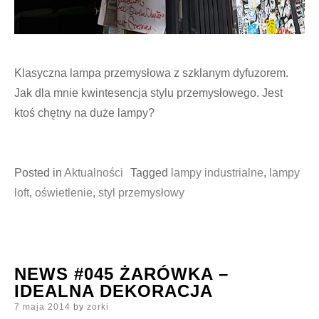
Klasyczna lampa przemysłowa z szklanym dyfuzorem.
Jak dla mnie kwintesencja stylu przemysłowego. Jest
ktoś chętny na duże lampy?
Posted in
Aktualności
Tagged
lampy industrialne
,
lampy
loft
,
oświetlenie
,
styl przemysłowy
NEWS #045 ŻARÓWKA –
IDEALNA DEKORACJA
Posted
7 maja 2014
by
zorki