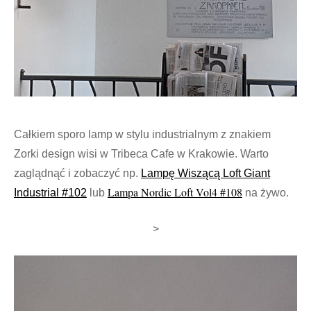
Całkiem sporo lamp w stylu industrialnym z znakiem
Zorki design wisi w Tribeca Cafe w Krakowie. Warto
zaglądnąć i zobaczyć np.
Lampę Wiszącą Loft Giant
Lampa Nordic Loft Vol4 #108
Industrial #102
lub
na żywo.
>