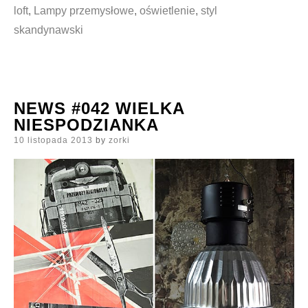
loft
,
Lampy przemysłowe
,
oświetlenie
,
styl
skandynawski
NEWS #042 WIELKA
NIESPODZIANKA
Posted
10 listopada 2013
by
zorki
on