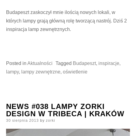
Budapeszt zaskoczył mnie ilością nowych lokali, w
których lampy grają główną rolę tworzącą nastrój. Dziś 2
inspiracja lamp zewnętrznych.
Posted in
Aktualności
Tagged
Budapeszt
,
inspiracje
,
lampy
,
lampy zewnętrzne
,
oświetlenie
NEWS #038 LAMPY ZORKI
DESIGN W TRIBECA | KRAKÓW
Posted
30 sierpnia 2013
by
zorki
on