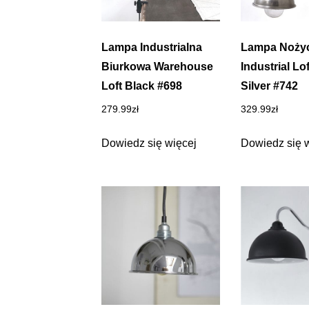
Lampa Industrialna
Lampa Noży
Biurkowa Warehouse
Industrial Lo
Loft Black #698
Silver #742
279.99
zł
329.99
zł
Dowiedz się więcej
Dowiedz się 