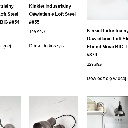
trialny
Kinkiet Industrialny
oft Steel
Oświetlenie Loft Steel
 BIG #854
#855
Kinkiet Industrialn
199.99
zł
Oświetlenie Loft St
więcej
Dodaj do koszyka
Ebonit Move BIG II
#879
229.99
zł
Dowiedz się więcej