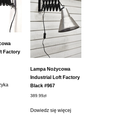
cowa
ft Factory
Lampa Nożycowa
Industrial Loft Factory
zyka
Black #967
389.99
zł
Dowiedz się więcej