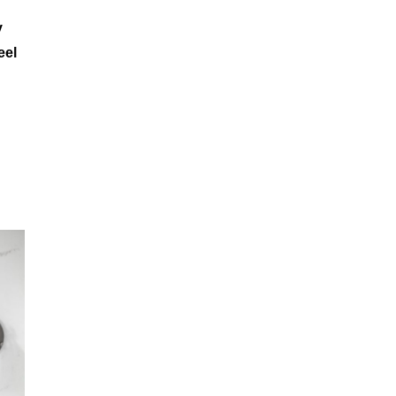
y
eel