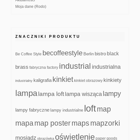
Aktualności
Moja dane (Rodo)
ZNACZNIKI PRODUKTU
becoffeestyle
black
bistro
Be Coffee Style
Berlin
industrial
industrialna
brass
fabryczna
factory
kinkiet
kinkiety
kaligrafia
kinkiet obrazowy
industrialny
lampa
lampy
lampa loft
lampa wisząca
loft
map
lampy fabryczne
lampy industrialne
mapa
map poster
maps
mapzorki
oświetlenie
mosiądz
paper goods
obrazówka