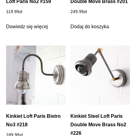
Loft Paris No2 #159
Double Move Brass #201
119.99
zł
249.99
zł
Dowiedz się więcej
Dodaj do koszyka
Kinkiet Loft Paris Bistro
Kinkiet Steel Loft Paris
No3 #218
Double Move Brass No2
#226
189.99
zł