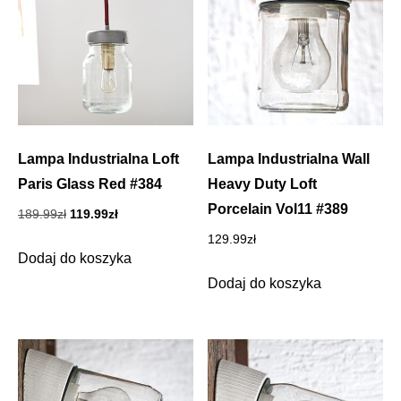
Lampa Industrialna Loft
Lampa Industrialna Wall
Paris Glass Red #384
Heavy Duty Loft
Porcelain Vol11 #389
Pierwotna
Aktualna
189.99
zł
119.99
zł
cena
cena
129.99
zł
wynosiła:
wynosi:
Dodaj do koszyka
189.99zł.
119.99zł.
Dodaj do koszyka