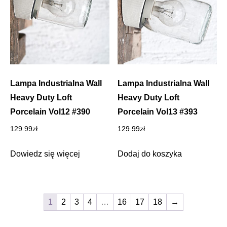
Lampa Industrialna Wall
Lampa Industrialna Wall
Heavy Duty Loft
Heavy Duty Loft
Porcelain Vol12 #390
Porcelain Vol13 #393
129.99
zł
129.99
zł
Dowiedz się więcej
Dodaj do koszyka
1
2
3
4
…
16
17
18
→