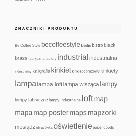
ZNACZNIKI PRODUKTU
becoffeestyle
black
bistro
Be Coffee Style
Berlin
industrial
industrialna
brass
fabryczna
factory
kinkiet
kinkiety
kaligrafia
kinkiet obrazowy
industrialny
lampa
lampy
lampa loft
lampa wisząca
loft
map
lampy fabryczne
lampy industrialne
mapa
map poster
maps
mapzorki
oświetlenie
mosiądz
paper goods
obrazówka