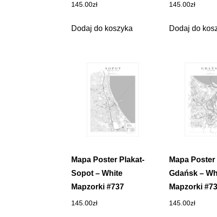
145.00
zł
145.00
zł
Dodaj do koszyka
Dodaj do kos
Mapa Poster Plakat-
Mapa Poster 
Sopot – White
Gdańsk – Wh
Mapzorki #737
Mapzorki #7
145.00
zł
145.00
zł