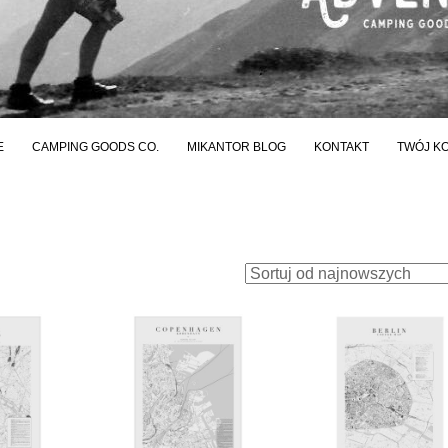
E
CAMPING GOODS CO.
MIKANTOR BLOG
KONTAKT
TWÓJ K
wane
zych