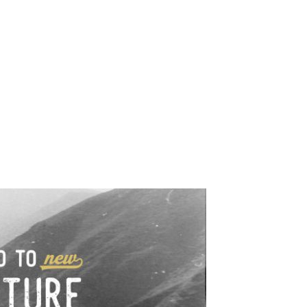
e industrialne. Mapy,
wy.