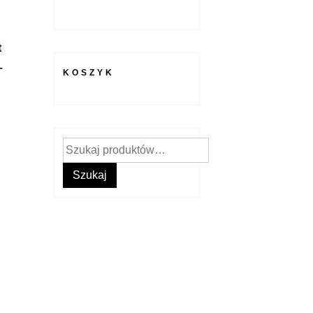
t
–
KOSZYK
Szukaj:
Szukaj