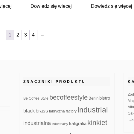
więcej
Dowiedz się więcej
Dowiedz się więcej
1
2
3
4
→
ZNACZNIKI PRODUKTU
K
Zor
becoffeestyle
bistro
Be Coffee Style
Berlin
Map
Alb
industrial
brass
black
fabryczna
factory
Gal
i a
kinkiet
industrialna
kaligrafia
industrialny