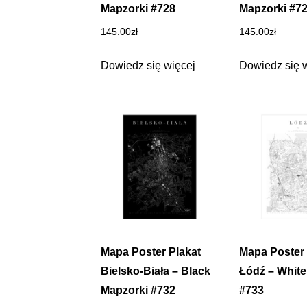
Mapzorki #728
Mapzorki #7
145.00
zł
145.00
zł
Dowiedz się więcej
Dowiedz się 
Mapa Poster Plakat
Mapa Poster 
Bielsko-Biała – Black
Łódź – White
Mapzorki #732
#733