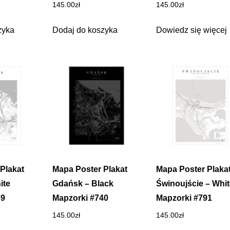
145.00
zł
145.00
zł
zyka
Dodaj do koszyka
Dowiedz się więcej
Plakat
Mapa Poster Plakat
Mapa Poster Plaka
ite
Gdańsk – Black
Świnoujście – Whit
39
Mapzorki #740
Mapzorki #791
145.00
zł
145.00
zł