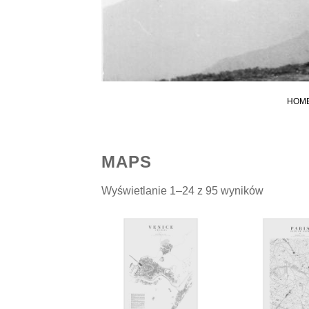
HOM
MAPS
Posorto
Wyświetlanie 1–24 z 95 wyników
według
najnows