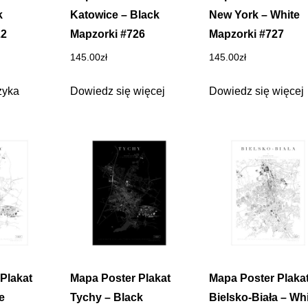
k
Katowice – Black
New York – White
22
Mapzorki #726
Mapzorki #727
145.00
zł
145.00
zł
zyka
Dowiedz się więcej
Dowiedz się więcej
Plakat
Mapa Poster Plakat
Mapa Poster Plaka
e
Tychy – Black
Bielsko-Biała – Wh