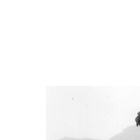
Oświetlenie industrialne, lampy LOFT, kinkiety 
Zorki Factor