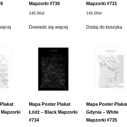
29
Mapzorki #730
Mapzorki #731
145.00
zł
145.00
zł
więcej
Dowiedz się więcej
Dodaj do koszyka
Plakat
Mapa Poster Plakat
Mapa Poster Plaka
 Mapzorki
Łódź – Black Mapzorki
Gdynia – White
#734
Mapzorki #735