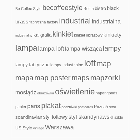
becoffeestyle
black
bistro
Be Coffee Style
Berlin
industrial
industrialna
brass
fabryczna
factory
kinkiet
kinkiety
kaligrafia
kinkiet obrazowy
industrialny
lampa
lampy
lampa loft
lampa wisząca
loft
map
lampy fabryczne
lampy industrialne
mapa
map poster
maps
mapzorki
oświetlenie
mosiądz
paper goods
obrazówka
plakat
paris
papier
Poznań
pocztówki
postcards
retro
styl skandynawski
scandinavian
styl loftowy
szkło
Warszawa
US Style
vintage