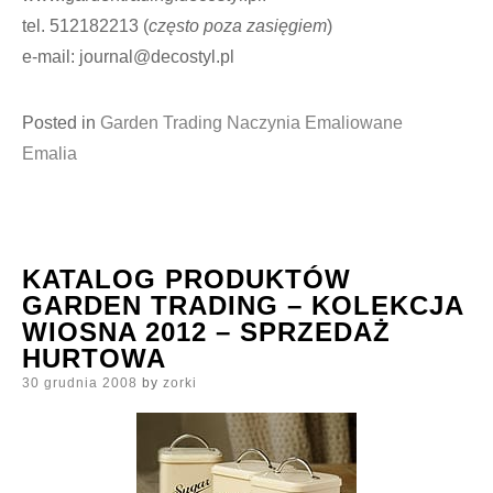
tel. 512182213 (
często poza zasięgiem
)
e-mail: journal@decostyl.pl
Posted in
Garden Trading Naczynia Emaliowane
Emalia
KATALOG PRODUKTÓW
GARDEN TRADING – KOLEKCJA
WIOSNA 2012 – SPRZEDAŻ
HURTOWA
Posted
30 grudnia 2008
by
zorki
on