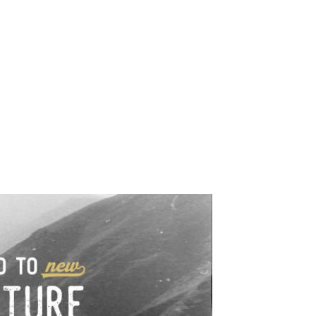
e industrialne. Mapy,
wy.