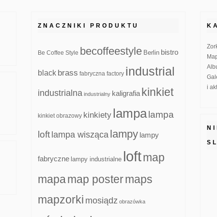
ZNACZNIKI PRODUKTU
K
Zor
becoffeestyle
bistro
Be Coffee Style
Berlin
Map
Alb
industrial
brass
black
fabryczna
factory
Gal
i a
kinkiet
industrialna
kaligrafia
industrialny
lampa
lampa
kinkiety
kinkiet obrazowy
N
lampy
loft
lampa wisząca
lampy
S
loft
map
fabryczne
lampy industrialne
mapa
map poster
maps
mapzorki
mosiądz
obrazówka