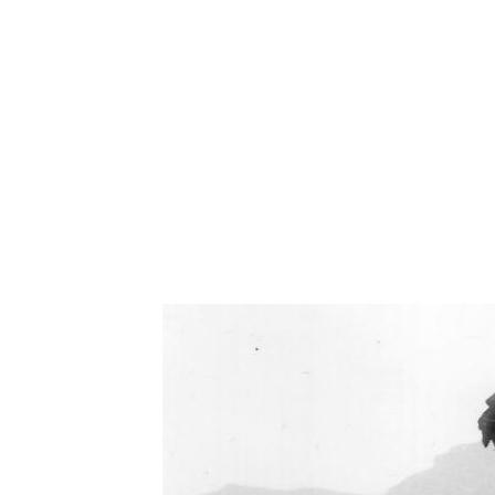
Oświetlenie industrialne, lampy LOFT, kinkiety 
Zorki Factor