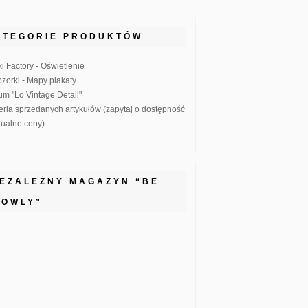
ATEGORIE PRODUKTÓW
ki Factory - Oświetlenie
zorki - Mapy plakaty
um "Lo Vintage Detail"
eria sprzedanych artykułów (zapytaj o dostępność
ktualne ceny)
IEZALEŻNY MAGAZYN “BE
LOWLY”