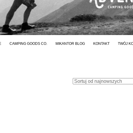
E
CAMPING GOODS CO.
MIKANTOR BLOG
KONTAKT
TWÓJ K