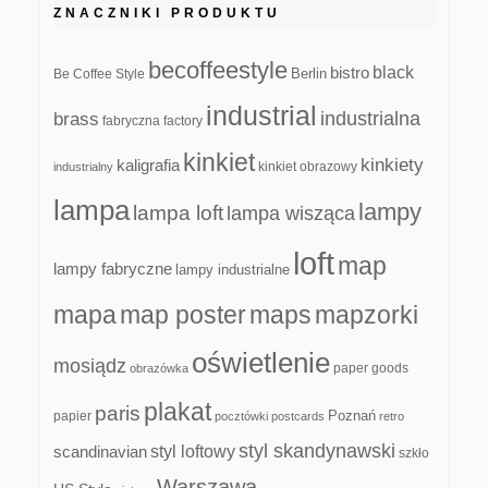
ZNACZNIKI PRODUKTU
becoffeestyle
black
bistro
Be Coffee Style
Berlin
industrial
industrialna
brass
fabryczna
factory
kinkiet
kinkiety
kaligrafia
kinkiet obrazowy
industrialny
lampa
lampy
lampa loft
lampa wisząca
loft
map
lampy fabryczne
lampy industrialne
mapa
map poster
maps
mapzorki
oświetlenie
mosiądz
paper goods
obrazówka
plakat
paris
papier
Poznań
pocztówki
postcards
retro
styl skandynawski
scandinavian
styl loftowy
szkło
Warszawa