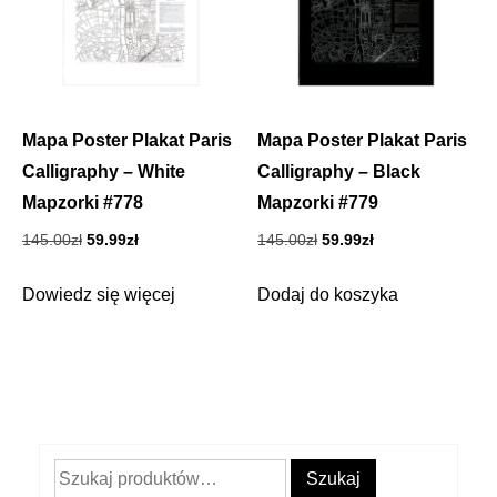
Mapa Poster Plakat Paris
Mapa Poster Plakat Paris
Calligraphy – White
Calligraphy – Black
Mapzorki #778
Mapzorki #779
Pierwotna
Aktualna
Pierwotna
Aktualna
145.00
zł
59.99
zł
145.00
zł
59.99
zł
cena
cena
cena
cena
wynosiła:
wynosi:
wynosiła:
wynosi:
Dowiedz się więcej
Dodaj do koszyka
145.00zł.
59.99zł.
145.00zł.
59.99zł.
Szukaj:
Szukaj