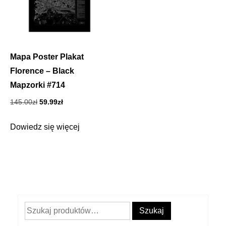
Mapa Poster Plakat
Florence – Black
Mapzorki #714
Pierwotna
Aktualna
145.00
zł
59.99
zł
cena
cena
wynosiła:
wynosi:
Dowiedz się więcej
145.00zł.
59.99zł.
Szukaj:
Szukaj