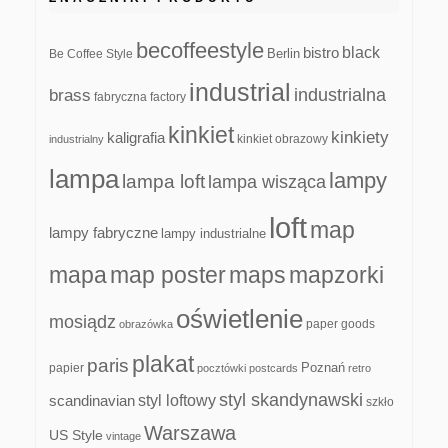
becoffeestyle
black
bistro
Be Coffee Style
Berlin
industrial
industrialna
brass
fabryczna
factory
kinkiet
kinkiety
kaligrafia
kinkiet obrazowy
industrialny
lampa
lampy
lampa loft
lampa wisząca
loft
map
lampy fabryczne
lampy industrialne
mapa
map poster
maps
mapzorki
oświetlenie
mosiądz
paper goods
obrazówka
plakat
paris
papier
Poznań
pocztówki
postcards
retro
styl skandynawski
scandinavian
styl loftowy
szkło
Warszawa
US Style
vintage