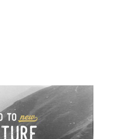
e industrialne. Mapy,
wy.