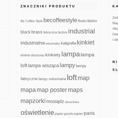
ZNACZNIKI PRODUKTU
K
Zor
becoffeestyle
bistro
Be Coffee Style
Berlin
Map
Alb
industrial
brass
black
fabryczna
factory
Gal
i a
kinkiet
industrialna
kaligrafia
industrialny
lampa
lampa
kinkiety
kinkiet obrazowy
N
lampy
loft
lampa wisząca
lampy
S
loft
map
fabryczne
lampy industrialne
mapa
map poster
maps
mapzorki
mosiądz
obrazówka
oświetlenie
paris
paper goods
papier