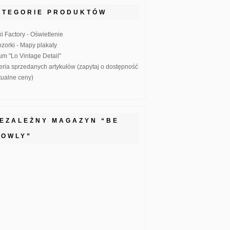
ATEGORIE PRODUKTÓW
ki Factory - Oświetlenie
zorki - Mapy plakaty
um "Lo Vintage Detail"
eria sprzedanych artykułów (zapytaj o dostępność
ktualne ceny)
IEZALEŻNY MAGAZYN “BE
LOWLY”