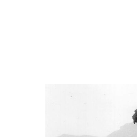
Oświetlenie industrialne, lampy LOFT, kinkiety 
Zorki Factor