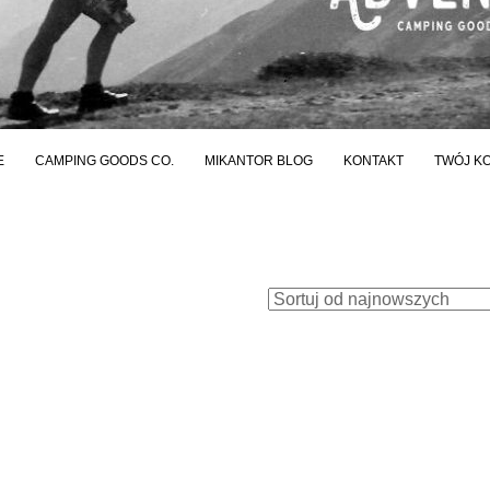
E
CAMPING GOODS CO.
MIKANTOR BLOG
KONTAKT
TWÓJ K