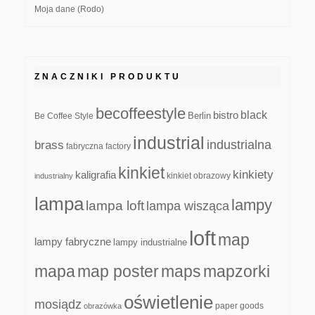
Moja dane (Rodo)
ZNACZNIKI PRODUKTU
becoffeestyle
black
bistro
Be Coffee Style
Berlin
industrial
industrialna
brass
fabryczna
factory
kinkiet
kinkiety
kaligrafia
kinkiet obrazowy
industrialny
lampa
lampy
lampa loft
lampa wisząca
loft
map
lampy fabryczne
lampy industrialne
mapa
map poster
maps
mapzorki
oświetlenie
mosiądz
paper goods
obrazówka