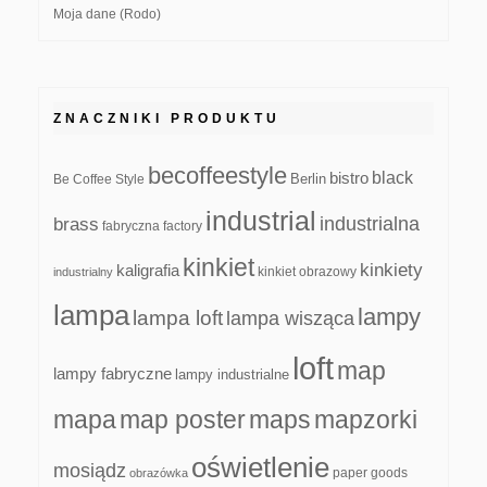
Moja dane (Rodo)
ZNACZNIKI PRODUKTU
becoffeestyle
black
bistro
Be Coffee Style
Berlin
industrial
industrialna
brass
fabryczna
factory
kinkiet
kinkiety
kaligrafia
kinkiet obrazowy
industrialny
lampa
lampy
lampa loft
lampa wisząca
loft
map
lampy fabryczne
lampy industrialne
mapa
map poster
maps
mapzorki
oświetlenie
mosiądz
paper goods
obrazówka