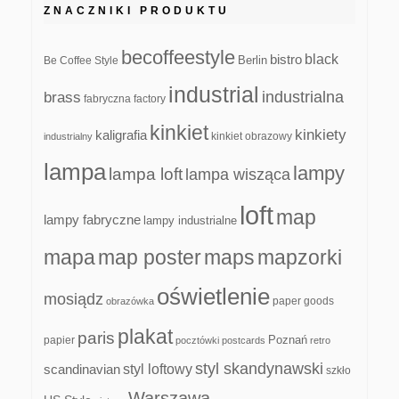
ZNACZNIKI PRODUKTU
becoffeestyle
black
bistro
Be Coffee Style
Berlin
industrial
industrialna
brass
fabryczna
factory
kinkiet
kinkiety
kaligrafia
kinkiet obrazowy
industrialny
lampa
lampy
lampa loft
lampa wisząca
loft
map
lampy fabryczne
lampy industrialne
mapa
map poster
maps
mapzorki
oświetlenie
mosiądz
paper goods
obrazówka
plakat
paris
papier
Poznań
pocztówki
postcards
retro
styl skandynawski
scandinavian
styl loftowy
szkło
Warszawa