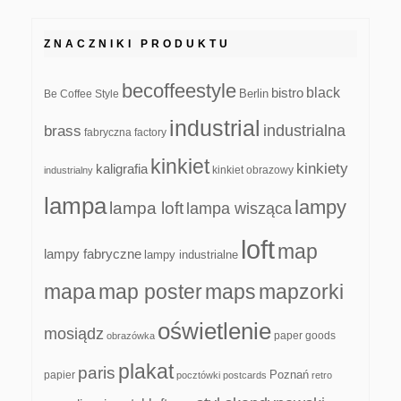
ZNACZNIKI PRODUKTU
becoffeestyle
black
bistro
Be Coffee Style
Berlin
industrial
industrialna
brass
fabryczna
factory
kinkiet
kinkiety
kaligrafia
kinkiet obrazowy
industrialny
lampa
lampy
lampa loft
lampa wisząca
loft
map
lampy fabryczne
lampy industrialne
mapa
map poster
maps
mapzorki
oświetlenie
mosiądz
paper goods
obrazówka
plakat
paris
papier
Poznań
pocztówki
postcards
retro