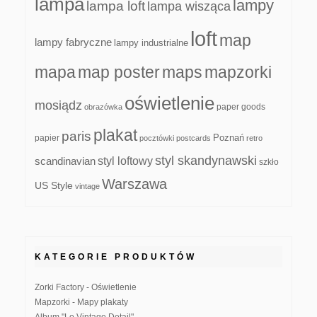
lampa
lampy
lampa loft
lampa wisząca
loft
map
lampy fabryczne
lampy industrialne
mapa
map poster
maps
mapzorki
oświetlenie
mosiądz
paper goods
obrazówka
plakat
paris
papier
Poznań
pocztówki
postcards
retro
styl skandynawski
scandinavian
styl loftowy
szkło
Warszawa
US Style
vintage
KATEGORIE PRODUKTÓW
Zorki Factory - Oświetlenie
Mapzorki - Mapy plakaty