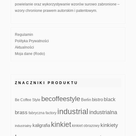
powielanie oraz wykorzystywanie wzorów surowo zabronione –
wzory chronione prawem autorskim i patentowym.
Regulamin
Polityka Prywatności
Aktualności
Moja dane (Rodo)
ZNACZNIKI PRODUKTU
becoffeestyle
black
bistro
Be Coffee Style
Berlin
industrial
industrialna
brass
fabryczna
factory
kinkiet
kinkiety
kaligrafia
kinkiet obrazowy
industrialny