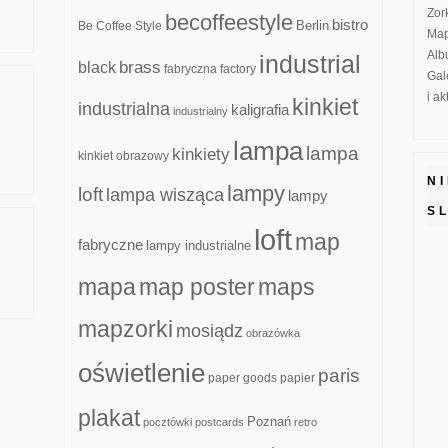
Zor
becoffeestyle
bistro
Be Coffee Style
Berlin
Map
Alb
industrial
brass
black
fabryczna
factory
Gal
i a
kinkiet
industrialna
kaligrafia
industrialny
lampa
lampa
kinkiety
kinkiet obrazowy
N
lampy
loft
lampa wisząca
lampy
S
loft
map
fabryczne
lampy industrialne
mapa
map poster
maps
mapzorki
mosiądz
obrazówka
oświetlenie
paris
paper goods
papier
plakat
Poznań
pocztówki
postcards
retro