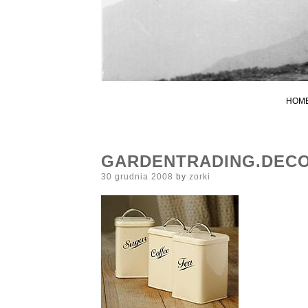
HOM
GARDENTRADING.DECO
Posted
30 grudnia 2008
by
zorki
on