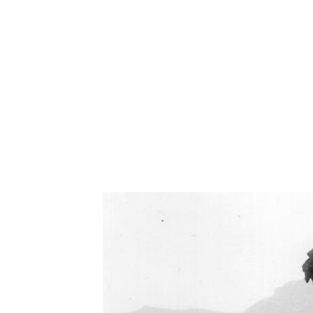
Oświetlenie industrialne, lampy LOFT, kinkiety 
Zorki Factor