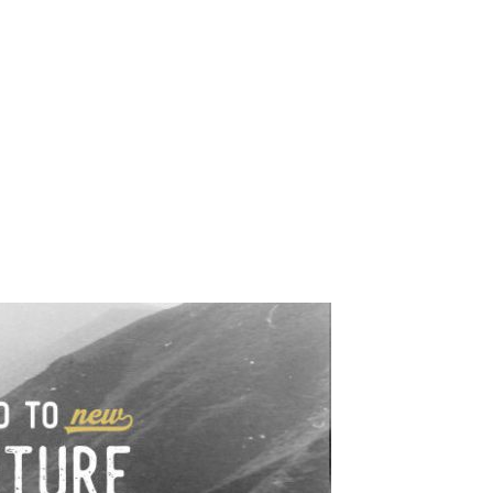
e industrialne. Mapy,
wy.