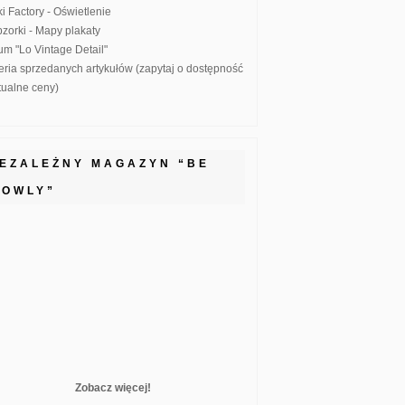
ki Factory - Oświetlenie
zorki - Mapy plakaty
um "Lo Vintage Detail"
eria sprzedanych artykułów (zapytaj o dostępność
ktualne ceny)
IEZALEŻNY MAGAZYN “BE
LOWLY”
Zobacz więcej!