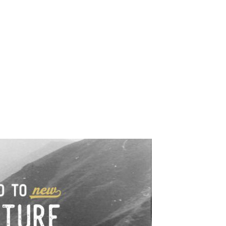
e industrialne. Mapy,
wy.