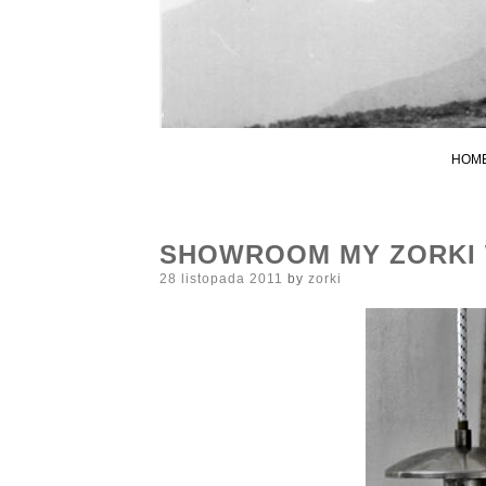
HOM
SHOWROOM MY ZORKI
Posted
28 listopada 2011
by
zorki
on