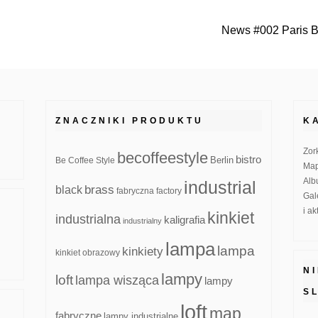
News #002 Paris B
ZNACZNIKI PRODUKTU
K
Zor
becoffeestyle
bistro
Be Coffee Style
Berlin
Map
Alb
industrial
brass
black
fabryczna
factory
Gal
i a
kinkiet
industrialna
kaligrafia
industrialny
lampa
lampa
kinkiety
kinkiet obrazowy
N
lampy
loft
lampa wisząca
lampy
S
loft
map
fabryczne
lampy industrialne