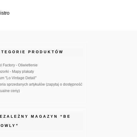
istro
ATEGORIE PRODUKTÓW
ki Factory - Oświetlenie
zorki - Mapy plakaty
um "Lo Vintage Detail"
eria sprzedanych artykułów (zapytaj o dostępność
ktualne ceny)
IEZALEŻNY MAGAZYN “BE
LOWLY”