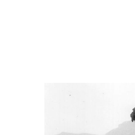
Oświetlenie industrialne, lampy LOFT, kinkiety 
Zorki Factor