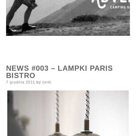
NEWS #003 – LAMPKI PARIS
BISTRO
Posted
7 grudnia 2011
by
zorki
on