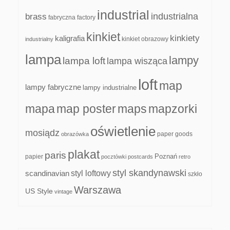
industrial
industrialna
brass
fabryczna
factory
kinkiet
kinkiety
kaligrafia
kinkiet obrazowy
industrialny
lampa
lampy
lampa loft
lampa wisząca
loft
map
lampy fabryczne
lampy industrialne
mapa
map poster
maps
mapzorki
oświetlenie
mosiądz
paper goods
obrazówka
plakat
paris
papier
Poznań
pocztówki
postcards
retro
styl skandynawski
scandinavian
styl loftowy
szkło
Warszawa
US Style
vintage