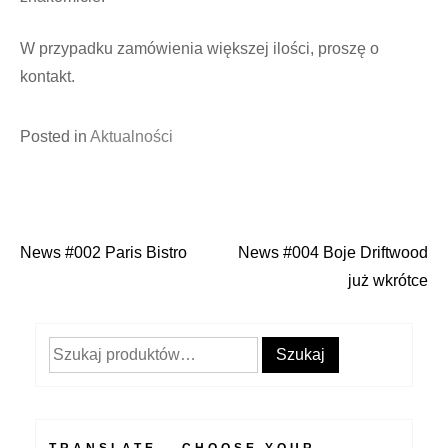
W przypadku zamówienia większej ilości, proszę o
kontakt.
Posted in
Aktualności
News #002 Paris Bistro
News #004 Boje Driftwood
Nawigacja
już wkrótce
wpisu
Szukaj:
Szukaj