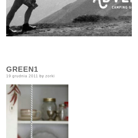
GREEN1
Posted
19 grudnia 2011
by
zorki
on