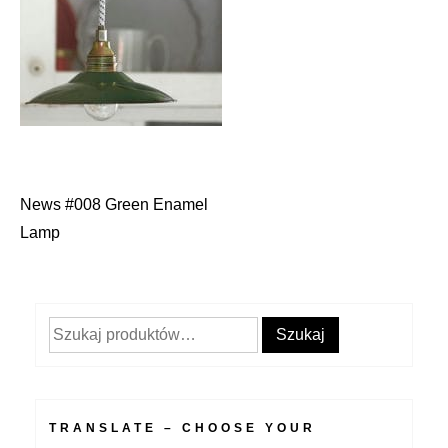
News #008 Green Enamel
Nawigacja
Lamp
wpisu
Szukaj:
Szukaj
TRANSLATE – CHOOSE YOUR