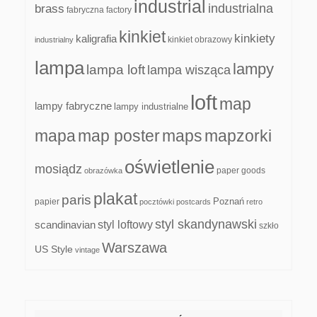
industrial
industrialna
brass
fabryczna
factory
kinkiet
kinkiety
kaligrafia
kinkiet obrazowy
industrialny
lampa
lampy
lampa loft
lampa wisząca
loft
map
lampy fabryczne
lampy industrialne
mapa
map poster
maps
mapzorki
oświetlenie
mosiądz
paper goods
obrazówka
plakat
paris
papier
Poznań
pocztówki
postcards
retro
styl skandynawski
scandinavian
styl loftowy
szkło
Warszawa
US Style
vintage