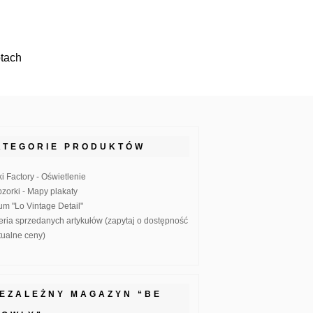
tach
ATEGORIE PRODUKTÓW
ki Factory - Oświetlenie
zorki - Mapy plakaty
um "Lo Vintage Detail"
eria sprzedanych artykułów (zapytaj o dostępność
ktualne ceny)
IEZALEŻNY MAGAZYN “BE