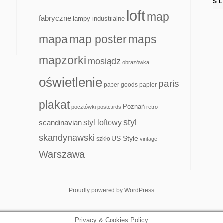
S
loft
map
fabryczne
lampy industrialne
mapa
map poster
maps
mapzorki
mosiądz
obrazówka
oświetlenie
paris
paper goods
papier
plakat
Poznań
pocztówki
postcards
retro
styl
scandinavian
styl loftowy
skandynawski
US Style
szkło
vintage
Warszawa
whois: Nuno Sarmento F
Proudly powered by WordPress
Privacy & Cookies Policy