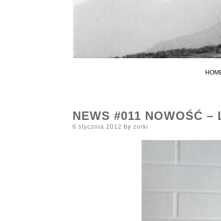
HOM
NEWS #011 NOWOŚĆ – 
Posted
6 stycznia 2012
by
zorki
on