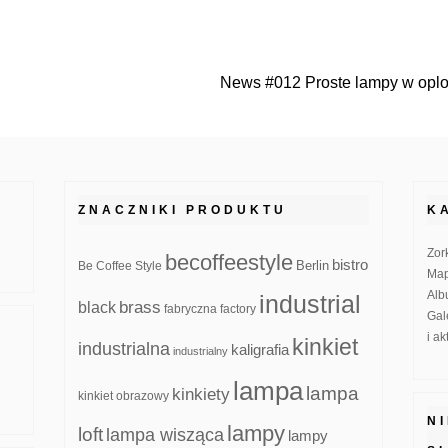
News #012 Proste lampy w oplo
ZNACZNIKI PRODUKTU
K
Zor
becoffeestyle
bistro
Be Coffee Style
Berlin
Map
Alb
industrial
brass
black
fabryczna
factory
Gal
i a
kinkiet
industrialna
kaligrafia
industrialny
lampa
lampa
kinkiety
kinkiet obrazowy
N
lampy
loft
lampa wisząca
lampy