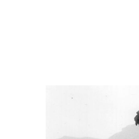
Oświetlenie industrialne, lampy LOFT, kinkiety 
Zorki Factor