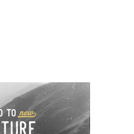
e industrialne. Mapy,
wy.