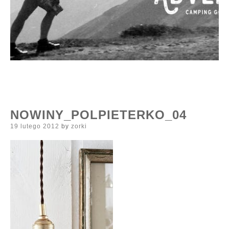
NOWINY_POLPIETERKO_04
Posted
19 lutego 2012
by
zorki
on