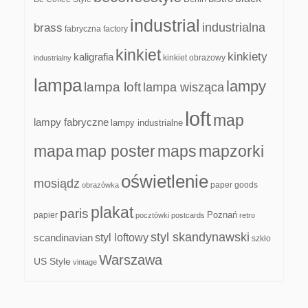
industrial
industrialna
brass
fabryczna
factory
kinkiet
kinkiety
kaligrafia
kinkiet obrazowy
industrialny
lampa
lampy
lampa loft
lampa wisząca
loft
map
lampy fabryczne
lampy industrialne
mapa
map poster
maps
mapzorki
oświetlenie
mosiądz
paper goods
obrazówka
plakat
paris
papier
Poznań
pocztówki
postcards
retro
styl skandynawski
scandinavian
styl loftowy
szkło
Warszawa
US Style
vintage