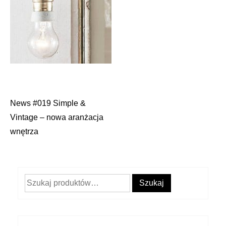
News #019 Simple &
Nawigacja
Vintage – nowa aranżacja
wpisu
wnętrza
Szukaj:
Szukaj