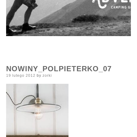
NOWINY_POLPIETERKO_07
Posted
19 lutego 2012
by
zorki
on