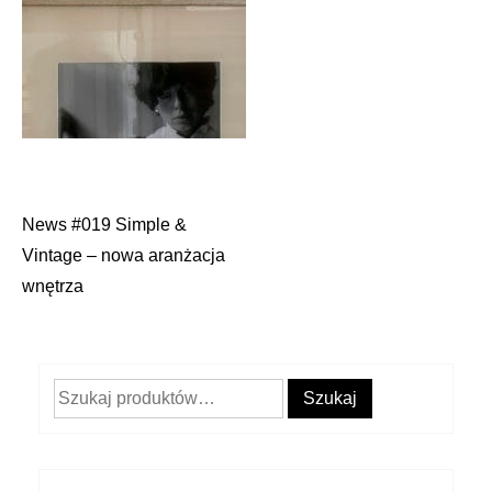
News #019 Simple &
Nawigacja
Vintage – nowa aranżacja
wpisu
wnętrza
Szukaj:
Szukaj