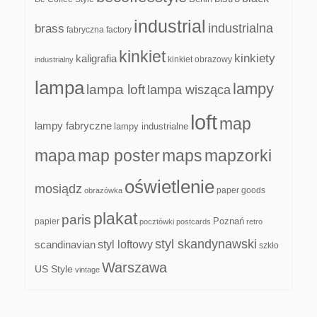
industrial
industrialna
brass
fabryczna
factory
kinkiet
kinkiety
kaligrafia
kinkiet obrazowy
industrialny
lampa
lampy
lampa loft
lampa wisząca
loft
map
lampy fabryczne
lampy industrialne
mapa
map poster
maps
mapzorki
oświetlenie
mosiądz
paper goods
obrazówka
plakat
paris
papier
Poznań
pocztówki
postcards
retro
styl skandynawski
scandinavian
styl loftowy
szkło
Warszawa
US Style
vintage