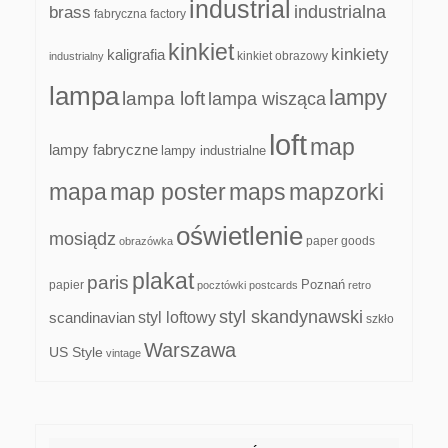
industrial
industrialna
brass
fabryczna
factory
kinkiet
kinkiety
kaligrafia
kinkiet obrazowy
industrialny
lampa
lampy
lampa loft
lampa wisząca
loft
map
lampy fabryczne
lampy industrialne
mapa
map poster
maps
mapzorki
oświetlenie
mosiądz
paper goods
obrazówka
plakat
paris
papier
Poznań
pocztówki
postcards
retro
styl skandynawski
scandinavian
styl loftowy
szkło
Warszawa
US Style
vintage