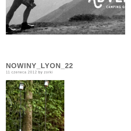
NOWINY_LYON_22
Posted
11 czerwca 2012
by
zorki
on