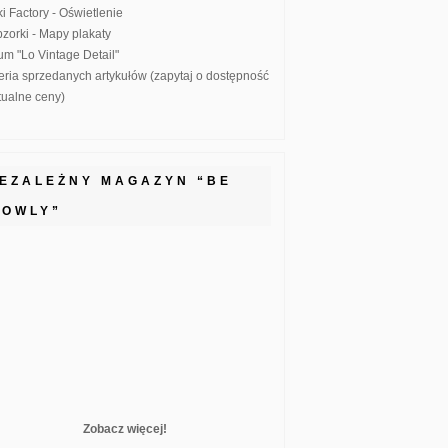
ki Factory - Oświetlenie
zorki - Mapy plakaty
um "Lo Vintage Detail"
eria sprzedanych artykułów (zapytaj o dostępność
ktualne ceny)
IEZALEŻNY MAGAZYN “BE
LOWLY”
Zobacz więcej!