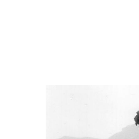
Oświetlenie industrialne, lampy LOFT, kinkiety 
Zorki Factor