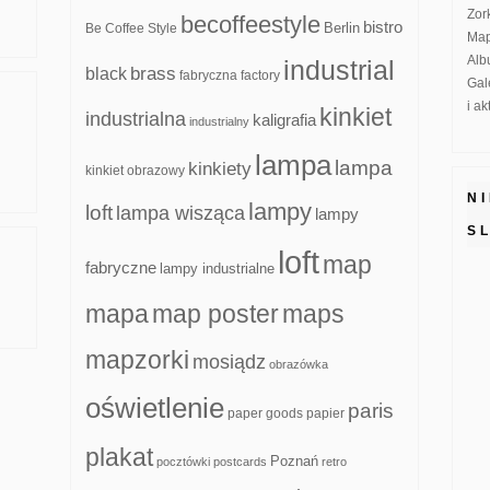
Zor
becoffeestyle
bistro
Be Coffee Style
Berlin
Map
Alb
industrial
brass
black
fabryczna
factory
Gal
i a
kinkiet
industrialna
kaligrafia
industrialny
lampa
lampa
kinkiety
kinkiet obrazowy
N
lampy
loft
lampa wisząca
lampy
S
loft
map
fabryczne
lampy industrialne
mapa
map poster
maps
mapzorki
mosiądz
obrazówka
oświetlenie
paris
paper goods
papier
plakat
Poznań
pocztówki
postcards
retro