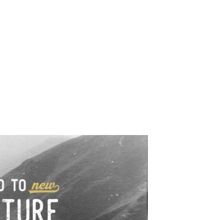
e industrialne. Mapy,
wy.