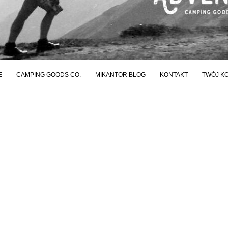
E
CAMPING GOODS CO.
MIKANTOR BLOG
KONTAKT
TWÓJ K