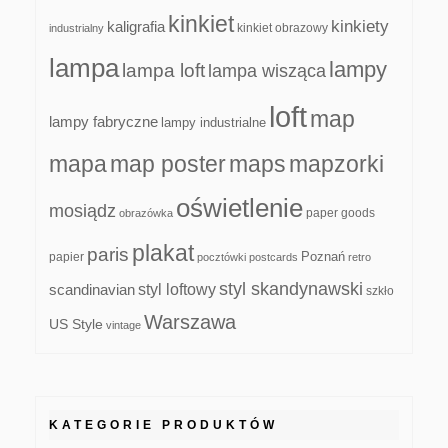
kinkiet
kinkiety
kaligrafia
kinkiet obrazowy
industrialny
lampa
lampy
lampa loft
lampa wisząca
loft
map
lampy fabryczne
lampy industrialne
mapa
map poster
maps
mapzorki
oświetlenie
mosiądz
paper goods
obrazówka
plakat
paris
papier
Poznań
pocztówki
postcards
retro
styl skandynawski
scandinavian
styl loftowy
szkło
Warszawa
US Style
vintage
KATEGORIE PRODUKTÓW