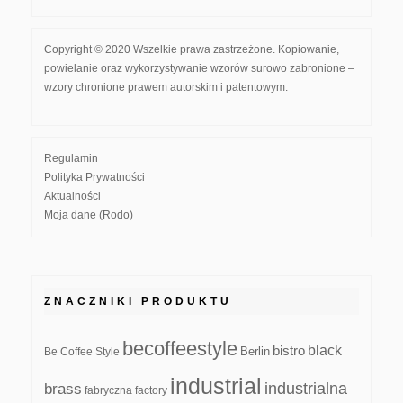
Copyright © 2020 Wszelkie prawa zastrzeżone. Kopiowanie,
powielanie oraz wykorzystywanie wzorów surowo zabronione –
wzory chronione prawem autorskim i patentowym.
Regulamin
Polityka Prywatności
Aktualności
Moja dane (Rodo)
ZNACZNIKI PRODUKTU
becoffeestyle
black
bistro
Be Coffee Style
Berlin
industrial
industrialna
brass
fabryczna
factory