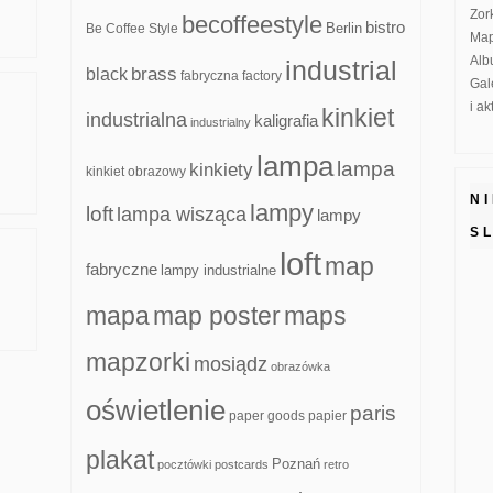
Zor
becoffeestyle
bistro
Be Coffee Style
Berlin
Map
Alb
industrial
brass
black
fabryczna
factory
Gal
i a
kinkiet
industrialna
kaligrafia
industrialny
lampa
lampa
kinkiety
kinkiet obrazowy
N
lampy
loft
lampa wisząca
lampy
S
loft
map
fabryczne
lampy industrialne
mapa
map poster
maps
mapzorki
mosiądz
obrazówka
oświetlenie
paris
paper goods
papier
plakat
Poznań
pocztówki
postcards
retro