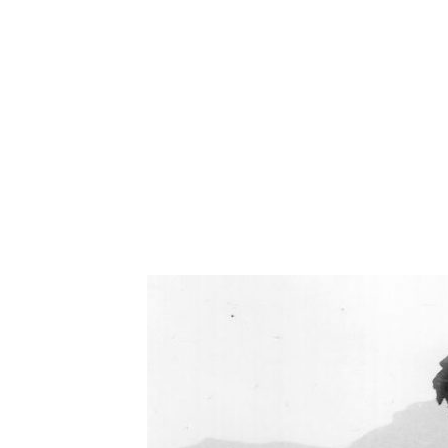
Oświetlenie industrialne, lampy LOFT, kinkiety 
Zorki Factor