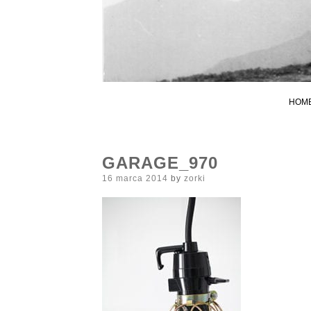
HOM
GARAGE_970
Posted
16 marca 2014
by
zorki
on