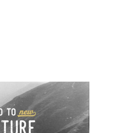
e industrialne. Mapy,
wy.