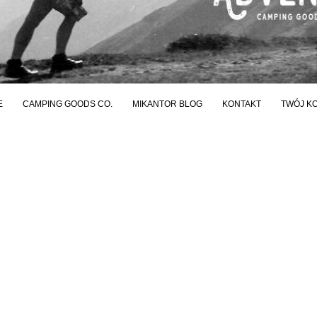
E
CAMPING GOODS CO.
MIKANTOR BLOG
KONTAKT
TWÓJ K