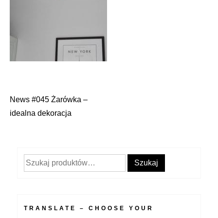
News #045 Żarówka –
Nawigacja
idealna dekoracja
wpisu
Szukaj:
Szukaj
TRANSLATE – CHOOSE YOUR