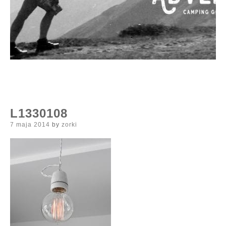
L1330108
Posted
7 maja 2014
by
zorki
on