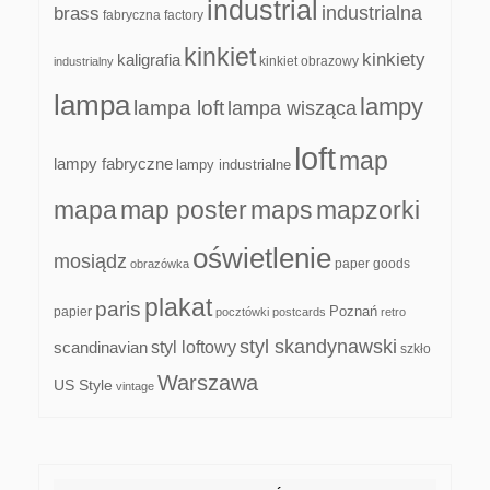
industrial
industrialna
brass
fabryczna
factory
kinkiet
kinkiety
kaligrafia
kinkiet obrazowy
industrialny
lampa
lampy
lampa loft
lampa wisząca
loft
map
lampy fabryczne
lampy industrialne
mapa
map poster
maps
mapzorki
oświetlenie
mosiądz
paper goods
obrazówka
plakat
paris
papier
Poznań
pocztówki
postcards
retro
styl skandynawski
scandinavian
styl loftowy
szkło
Warszawa
US Style
vintage