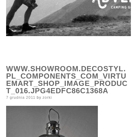
WWW.SHOWROOM.DECOSTYL.
PL_COMPONENTS_COM_VIRTU
EMART_SHOP_IMAGE_PRODUC
T_016.JPG4EDFC86C1368A
Posted
7 grudnia 2011
by
zorki
on