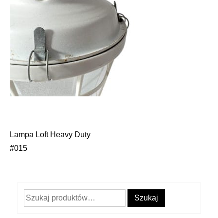
Lampa Loft Heavy Duty
Nawigacja
#015
wpisu
Szukaj:
Szukaj