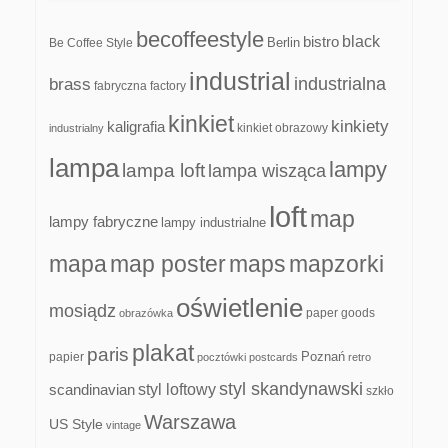
becoffeestyle
black
bistro
Be Coffee Style
Berlin
industrial
industrialna
brass
fabryczna
factory
kinkiet
kinkiety
kaligrafia
kinkiet obrazowy
industrialny
lampa
lampy
lampa loft
lampa wisząca
loft
map
lampy fabryczne
lampy industrialne
mapa
map poster
maps
mapzorki
oświetlenie
mosiądz
paper goods
obrazówka
plakat
paris
papier
Poznań
pocztówki
postcards
retro
styl skandynawski
scandinavian
styl loftowy
szkło
Warszawa
US Style
vintage