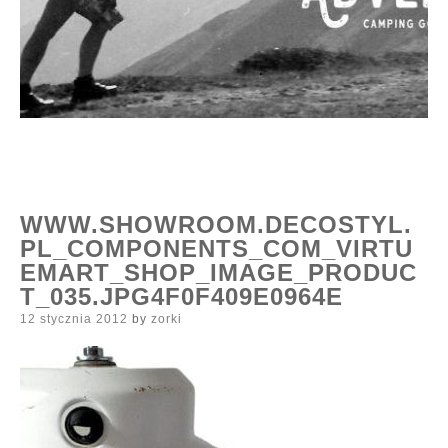
WWW.SHOWROOM.DECOSTYL.
PL_COMPONENTS_COM_VIRTU
EMART_SHOP_IMAGE_PRODUC
T_035.JPG4F0F409E0964E
Posted
12 stycznia 2012
by
zorki
on