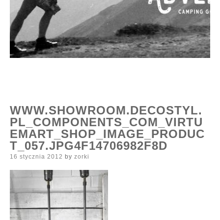
WWW.SHOWROOM.DECOSTYL.
PL_COMPONENTS_COM_VIRTU
EMART_SHOP_IMAGE_PRODUC
T_057.JPG4F14706982F8D
Posted
16 stycznia 2012
by
zorki
on