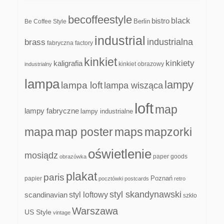
becoffeestyle
black
bistro
Be Coffee Style
Berlin
industrial
industrialna
brass
fabryczna
factory
kinkiet
kinkiety
kaligrafia
kinkiet obrazowy
industrialny
lampa
lampy
lampa loft
lampa wisząca
loft
map
lampy fabryczne
lampy industrialne
mapa
map poster
maps
mapzorki
oświetlenie
mosiądz
paper goods
obrazówka
plakat
paris
papier
Poznań
pocztówki
postcards
retro
styl skandynawski
scandinavian
styl loftowy
szkło
Warszawa
US Style
vintage