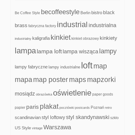
becoffeestyle
black
bistro
Be Coffee Style
Berlin
industrial
industrialna
brass
fabryczna
factory
kinkiet
kinkiety
kaligrafia
kinkiet obrazowy
industrialny
lampa
lampy
lampa loft
lampa wisząca
loft
map
lampy fabryczne
lampy industrialne
mapa
map poster
maps
mapzorki
oświetlenie
mosiądz
paper goods
obrazówka
plakat
paris
papier
Poznań
pocztówki
postcards
retro
styl skandynawski
scandinavian
styl loftowy
szkło
Warszawa
US Style
vintage