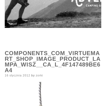
COMPONENTS_COM_VIRTUEMA
RT_SHOP_IMAGE_PRODUCT_LA
MPA_WISZ__CA_L_4F147489BE6
A4
Posted
16 stycznia 2012
by
zorki
on