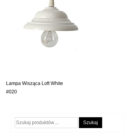
Lampa Wisząca Loft White
Nawigacja
#020
wpisu
Szukaj:
Szukaj