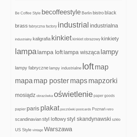
becoffeestyle
black
bistro
Be Coffee Style
Berlin
industrial
industrialna
brass
fabryczna
factory
kinkiet
kinkiety
kaligrafia
kinkiet obrazowy
industrialny
lampa
lampy
lampa loft
lampa wisząca
loft
map
lampy fabryczne
lampy industrialne
mapa
map poster
maps
mapzorki
oświetlenie
mosiądz
paper goods
obrazówka
plakat
paris
papier
Poznań
pocztówki
postcards
retro
styl skandynawski
scandinavian
styl loftowy
szkło
Warszawa
US Style
vintage