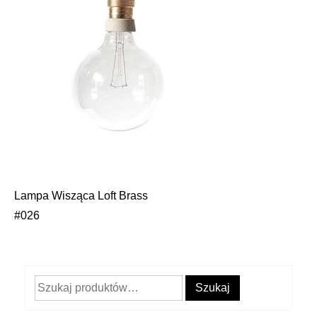
Lampa Wisząca Loft Brass
Nawigacja
#026
wpisu
Szukaj:
Szukaj