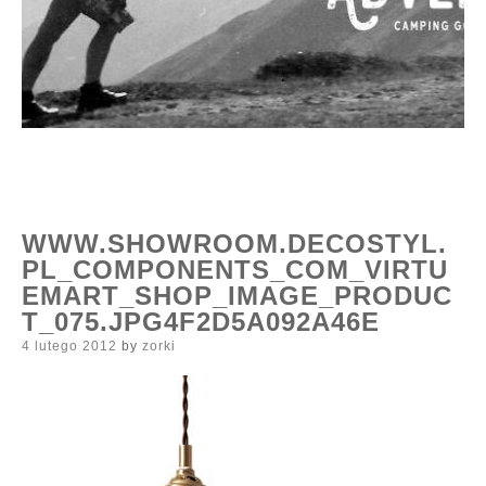
WWW.SHOWROOM.DECOSTYL.
PL_COMPONENTS_COM_VIRTU
EMART_SHOP_IMAGE_PRODUC
T_075.JPG4F2D5A092A46E
Posted
4 lutego 2012
by
zorki
on