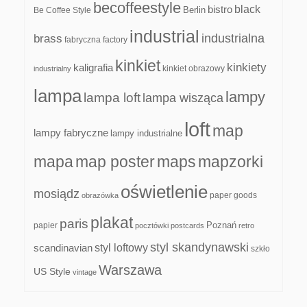
becoffeestyle
black
bistro
Be Coffee Style
Berlin
industrial
industrialna
brass
fabryczna
factory
kinkiet
kinkiety
kaligrafia
kinkiet obrazowy
industrialny
lampa
lampy
lampa loft
lampa wisząca
loft
map
lampy fabryczne
lampy industrialne
mapa
map poster
maps
mapzorki
oświetlenie
mosiądz
paper goods
obrazówka
plakat
paris
papier
Poznań
pocztówki
postcards
retro
styl skandynawski
scandinavian
styl loftowy
szkło
Warszawa
US Style
vintage