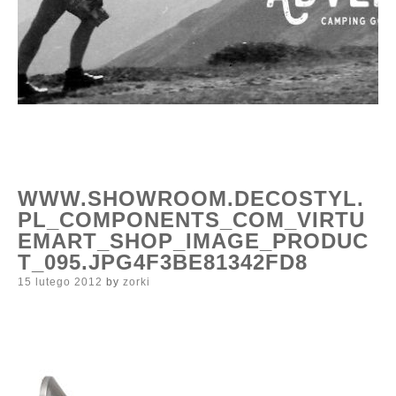
WWW.SHOWROOM.DECOSTYL.
PL_COMPONENTS_COM_VIRTU
EMART_SHOP_IMAGE_PRODUC
T_095.JPG4F3BE81342FD8
Posted
15 lutego 2012
by
zorki
on