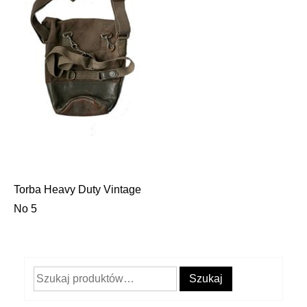
Torba Heavy Duty Vintage
Nawigacja
No 5
wpisu
Szukaj:
Szukaj