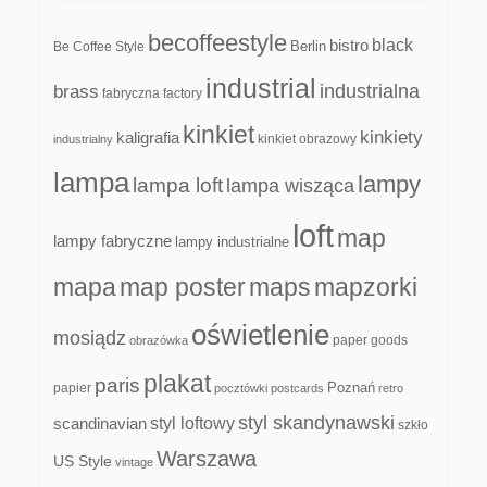
becoffeestyle
black
bistro
Be Coffee Style
Berlin
industrial
industrialna
brass
fabryczna
factory
kinkiet
kinkiety
kaligrafia
kinkiet obrazowy
industrialny
lampa
lampy
lampa loft
lampa wisząca
loft
map
lampy fabryczne
lampy industrialne
mapa
map poster
maps
mapzorki
oświetlenie
mosiądz
paper goods
obrazówka
plakat
paris
papier
Poznań
pocztówki
postcards
retro
styl skandynawski
scandinavian
styl loftowy
szkło
Warszawa
US Style
vintage