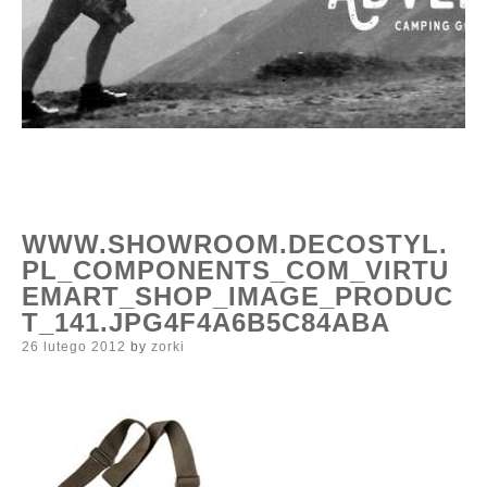
WWW.SHOWROOM.DECOSTYL.
PL_COMPONENTS_COM_VIRTU
EMART_SHOP_IMAGE_PRODUC
T_141.JPG4F4A6B5C84ABA
Posted
26 lutego 2012
by
zorki
on