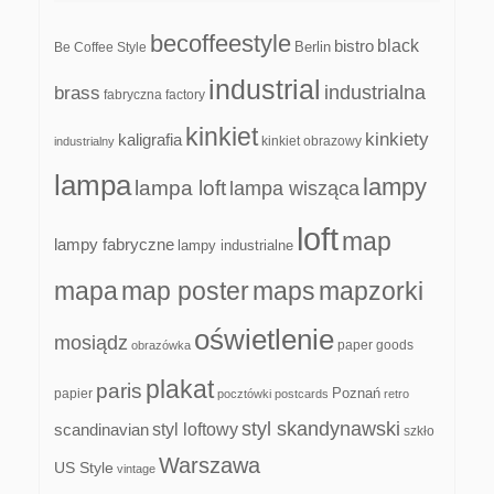
becoffeestyle
black
bistro
Be Coffee Style
Berlin
industrial
industrialna
brass
fabryczna
factory
kinkiet
kinkiety
kaligrafia
kinkiet obrazowy
industrialny
lampa
lampy
lampa loft
lampa wisząca
loft
map
lampy fabryczne
lampy industrialne
mapa
map poster
maps
mapzorki
oświetlenie
mosiądz
paper goods
obrazówka
plakat
paris
papier
Poznań
pocztówki
postcards
retro
styl skandynawski
scandinavian
styl loftowy
szkło
Warszawa
US Style
vintage