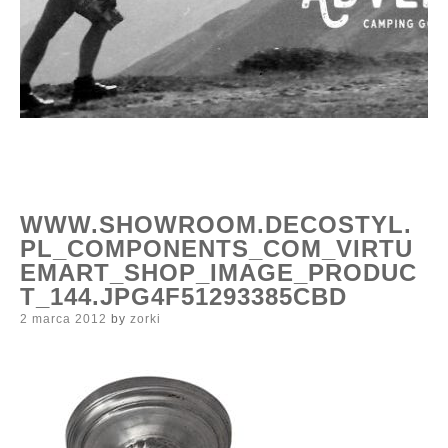
WWW.SHOWROOM.DECOSTYL.
PL_COMPONENTS_COM_VIRTU
EMART_SHOP_IMAGE_PRODUC
T_144.JPG4F51293385CBD
Posted
2 marca 2012
by
zorki
on