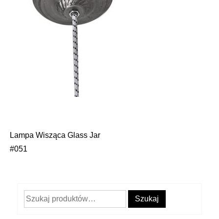
Lampa Wisząca Glass Jar
Nawigacja
#051
wpisu
Szukaj:
Szukaj