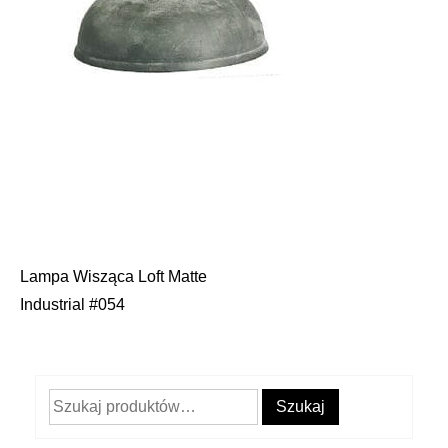
Lampa Wisząca Loft Matte
Nawigacja
Industrial #054
wpisu
Szukaj:
Szukaj