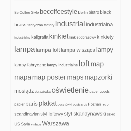
becoffeestyle
black
bistro
Be Coffee Style
Berlin
industrial
industrialna
brass
fabryczna
factory
kinkiet
kinkiety
kaligrafia
kinkiet obrazowy
industrialny
lampa
lampy
lampa loft
lampa wisząca
loft
map
lampy fabryczne
lampy industrialne
mapa
map poster
maps
mapzorki
oświetlenie
mosiądz
paper goods
obrazówka
plakat
paris
papier
Poznań
pocztówki
postcards
retro
styl skandynawski
scandinavian
styl loftowy
szkło
Warszawa
US Style
vintage