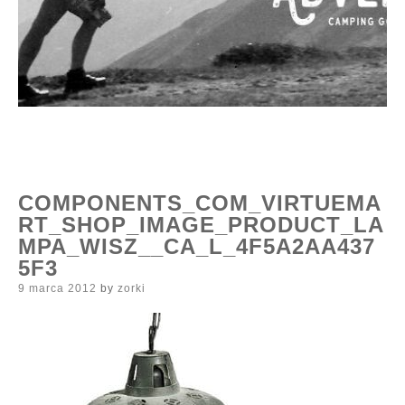
COMPONENTS_COM_VIRTUEMA
RT_SHOP_IMAGE_PRODUCT_LA
MPA_WISZ__CA_L_4F5A2AA437
5F3
Posted
9 marca 2012
by
zorki
on