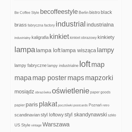
becoffeestyle
black
bistro
Be Coffee Style
Berlin
industrial
industrialna
brass
fabryczna
factory
kinkiet
kinkiety
kaligrafia
kinkiet obrazowy
industrialny
lampa
lampy
lampa loft
lampa wisząca
loft
map
lampy fabryczne
lampy industrialne
mapa
map poster
maps
mapzorki
oświetlenie
mosiądz
paper goods
obrazówka
plakat
paris
papier
Poznań
pocztówki
postcards
retro
styl skandynawski
scandinavian
styl loftowy
szkło
Warszawa
US Style
vintage