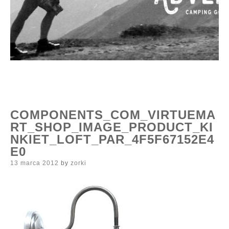
COMPONENTS_COM_VIRTUEMA
RT_SHOP_IMAGE_PRODUCT_KI
NKIET_LOFT_PAR_4F5F67152E4
E0
Posted
13 marca 2012
by
zorki
on