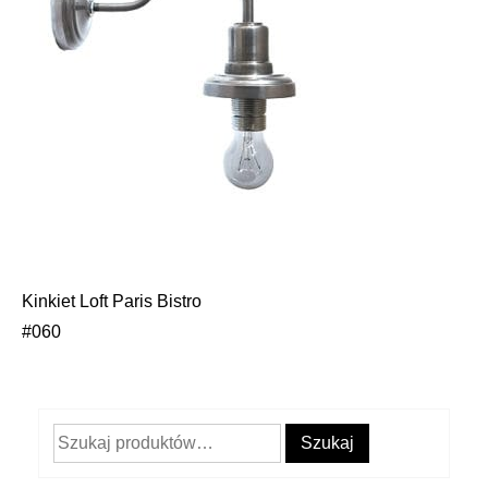
Kinkiet Loft Paris Bistro
Nawigacja
#060
wpisu
Szukaj:
Szukaj