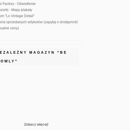
ki Factory - Oświetlenie
zorki - Mapy plakaty
um "Lo Vintage Detail"
eria sprzedanych artykułów (zapytaj o dostępność
ktualne ceny)
IEZALEŻNY MAGAZYN “BE
LOWLY”
Zobacz więcej!