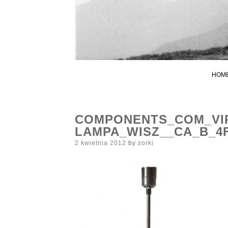
HOM
COMPONENTS_COM_VI
LAMPA_WISZ__CA_B_4F
Posted
2 kwietnia 2012
by
zorki
on