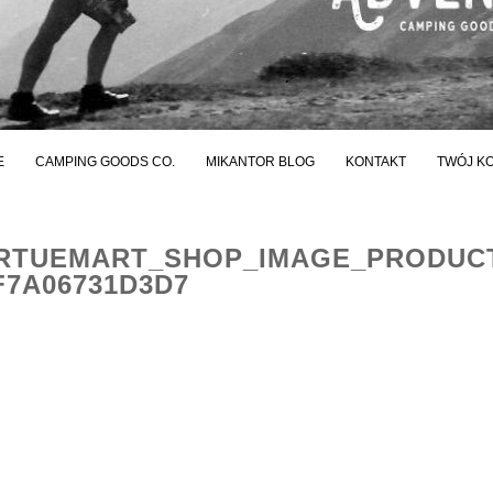
E
CAMPING GOODS CO.
MIKANTOR BLOG
KONTAKT
TWÓJ K
RTUEMART_SHOP_IMAGE_PRODUC
7A06731D3D7