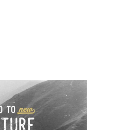
e industrialne. Mapy,
wy.