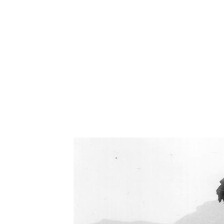
Oświetlenie industrialne, lampy LOFT, kinkiety 
Zorki Factor