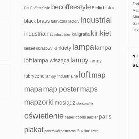
Zor
becoffeestyle
bistro
Be Coffee Style
Berlin
Map
Alb
industrial
brass
black
fabryczna
factory
Gal
i a
kinkiet
industrialna
kaligrafia
industrialny
lampa
lampa
kinkiety
kinkiet obrazowy
N
lampy
loft
lampa wisząca
lampy
S
loft
map
fabryczne
lampy industrialne
mapa
map poster
maps
mapzorki
mosiądz
obrazówka
oświetlenie
paris
paper goods
papier
plakat
Poznań
pocztówki
postcards
retro