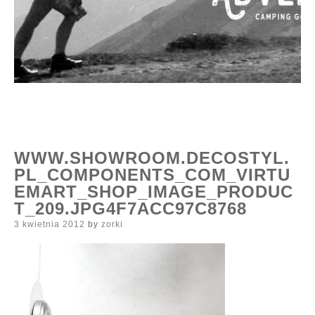
WWW.SHOWROOM.DECOSTYL.
PL_COMPONENTS_COM_VIRTU
EMART_SHOP_IMAGE_PRODUC
T_209.JPG4F7ACC97C8768
Posted
3 kwietnia 2012
by
zorki
on