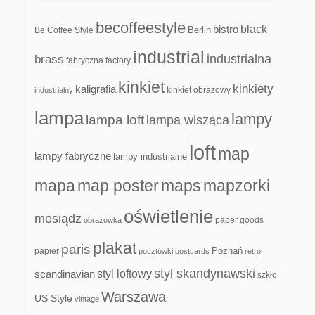
becoffeestyle
black
bistro
Be Coffee Style
Berlin
industrial
industrialna
brass
fabryczna
factory
kinkiet
kinkiety
kaligrafia
kinkiet obrazowy
industrialny
lampa
lampy
lampa loft
lampa wisząca
loft
map
lampy fabryczne
lampy industrialne
mapa
map poster
maps
mapzorki
oświetlenie
mosiądz
paper goods
obrazówka
plakat
paris
papier
Poznań
pocztówki
postcards
retro
styl skandynawski
scandinavian
styl loftowy
szkło
Warszawa
US Style
vintage