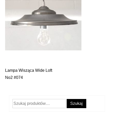
Lampa Wisząca Wide Loft
Nawigacja
No2 #074
wpisu
Szukaj:
Szukaj