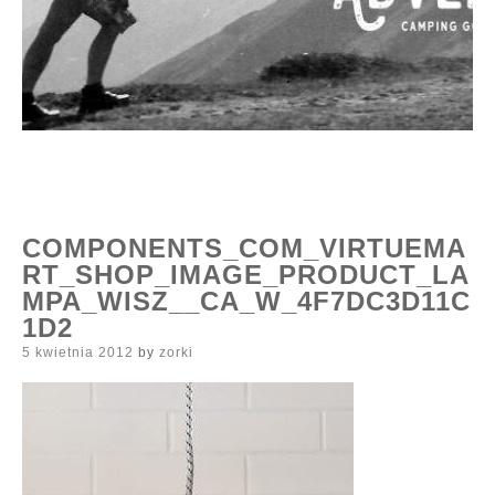
COMPONENTS_COM_VIRTUEMA
RT_SHOP_IMAGE_PRODUCT_LA
MPA_WISZ__CA_W_4F7DC3D11C
1D2
Posted
5 kwietnia 2012
by
zorki
on