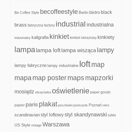
becoffeestyle
black
bistro
Be Coffee Style
Berlin
industrial
industrialna
brass
fabryczna
factory
kinkiet
kinkiety
kaligrafia
kinkiet obrazowy
industrialny
lampa
lampy
lampa loft
lampa wisząca
loft
map
lampy fabryczne
lampy industrialne
mapa
map poster
maps
mapzorki
oświetlenie
mosiądz
paper goods
obrazówka
plakat
paris
papier
Poznań
pocztówki
postcards
retro
styl skandynawski
scandinavian
styl loftowy
szkło
Warszawa
US Style
vintage