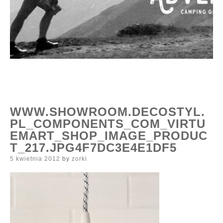
WWW.SHOWROOM.DECOSTYL.
PL_COMPONENTS_COM_VIRTU
EMART_SHOP_IMAGE_PRODUC
T_217.JPG4F7DC3E4E1DF5
Posted
5 kwietnia 2012
by
zorki
on