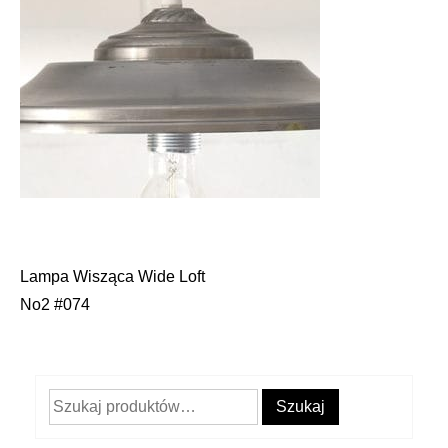
Lampa Wisząca Wide Loft
Nawigacja
No2 #074
wpisu
Szukaj:
Szukaj