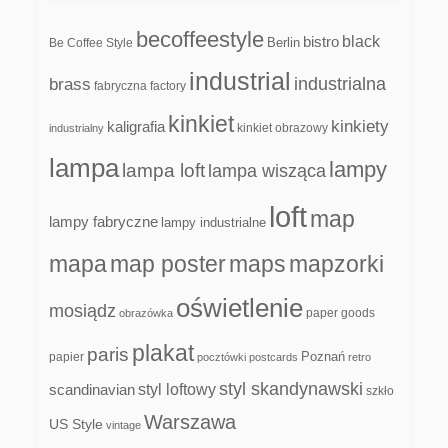
becoffeestyle
black
bistro
Be Coffee Style
Berlin
industrial
industrialna
brass
fabryczna
factory
kinkiet
kinkiety
kaligrafia
kinkiet obrazowy
industrialny
lampa
lampy
lampa loft
lampa wisząca
loft
map
lampy fabryczne
lampy industrialne
mapa
map poster
maps
mapzorki
oświetlenie
mosiądz
paper goods
obrazówka
plakat
paris
papier
Poznań
pocztówki
postcards
retro
styl skandynawski
scandinavian
styl loftowy
szkło
Warszawa
US Style
vintage