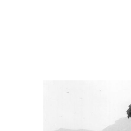
Oświetlenie industrialne, lampy LOFT, kinkiety 
Zorki Factor