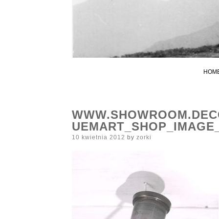
HOM
WWW.SHOWROOM.DECO
UEMART_SHOP_IMAGE_
Posted
10 kwietnia 2012
by
zorki
on