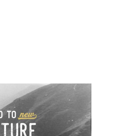
e industrialne. Mapy,
wy.