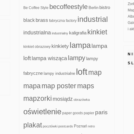
Zor
becoffeestyle
bistro
Be Coffee Style
Berlin
Map
Alb
industrial
brass
black
fabryczna
factory
Gal
i a
kinkiet
industrialna
kaligrafia
industrialny
lampa
lampa
kinkiety
kinkiet obrazowy
N
lampy
loft
lampa wisząca
lampy
S
loft
map
fabryczne
lampy industrialne
mapa
map poster
maps
mapzorki
mosiądz
obrazówka
oświetlenie
paris
paper goods
papier
plakat
Poznań
pocztówki
postcards
retro