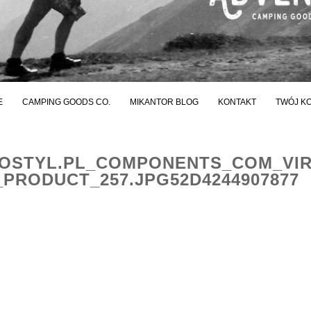
E
CAMPING GOODS CO.
MIKANTOR BLOG
KONTAKT
TWÓJ K
STYL.PL_COMPONENTS_COM_VI
PRODUCT_257.JPG52D4244907877