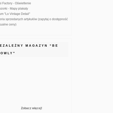
ki Factory - Oświetlenie
zorki - Mapy plakaty
um "Lo Vintage Detail"
eria sprzedanych artykułów (zapytaj o dostępność
ktualne ceny)
IEZALEŻNY MAGAZYN “BE
LOWLY”
Zobacz więcej!