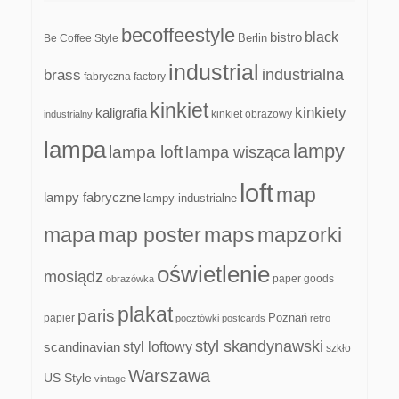
becoffeestyle
black
bistro
Be Coffee Style
Berlin
industrial
industrialna
brass
fabryczna
factory
kinkiet
kinkiety
kaligrafia
kinkiet obrazowy
industrialny
lampa
lampy
lampa loft
lampa wisząca
loft
map
lampy fabryczne
lampy industrialne
mapa
map poster
maps
mapzorki
oświetlenie
mosiądz
paper goods
obrazówka
plakat
paris
papier
Poznań
pocztówki
postcards
retro
styl skandynawski
scandinavian
styl loftowy
szkło
Warszawa
US Style
vintage