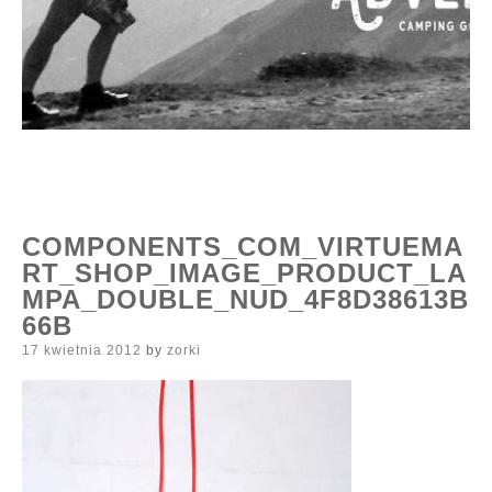
COMPONENTS_COM_VIRTUEMA
RT_SHOP_IMAGE_PRODUCT_LA
MPA_DOUBLE_NUD_4F8D38613B
66B
Posted
17 kwietnia 2012
by
zorki
on