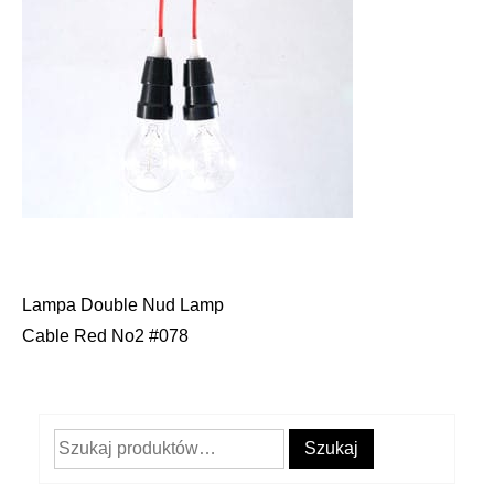
Lampa Double Nud Lamp
Nawigacja
Cable Red No2 #078
wpisu
Szukaj:
Szukaj