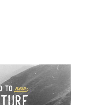
e industrialne. Mapy,
wy.