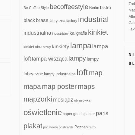
Zor
becoffeestyle
bistro
Be Coffee Style
Berlin
Map
Alb
industrial
brass
black
fabryczna
factory
Gal
i a
kinkiet
industrialna
kaligrafia
industrialny
lampa
lampa
kinkiety
kinkiet obrazowy
N
lampy
loft
lampa wisząca
lampy
S
loft
map
fabryczne
lampy industrialne
mapa
map poster
maps
mapzorki
mosiądz
obrazówka
oświetlenie
paris
paper goods
papier
plakat
Poznań
pocztówki
postcards
retro