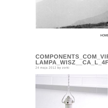
HOM
COMPONENTS_COM_VI
LAMPA_WISZ__CA_L_4
Posted
24 maja 2012
by
zorki
on