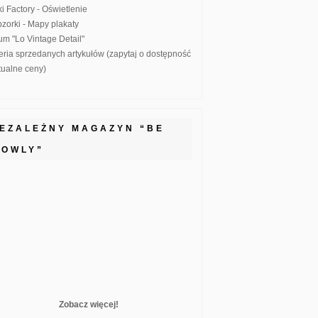
ki Factory - Oświetlenie
zorki - Mapy plakaty
um "Lo Vintage Detail"
eria sprzedanych artykułów (zapytaj o dostępność
ktualne ceny)
IEZALEŻNY MAGAZYN “BE
LOWLY”
Zobacz więcej!