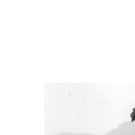
Oświetlenie industrialne, lampy LOFT, kinkiety 
Zorki Factor