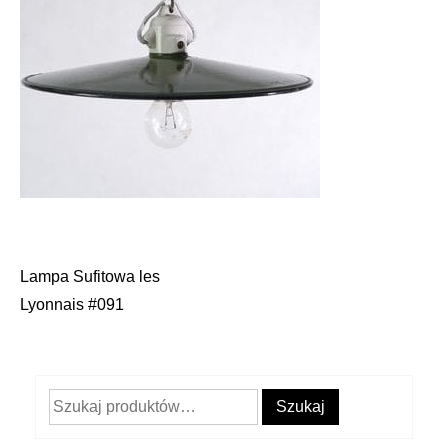
Lampa Sufitowa les
Nawigacja
Lyonnais #091
wpisu
Szukaj:
Szukaj