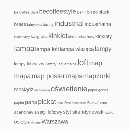
becoffeestyle
black
bistro
Be Coffee Style
Berlin
industrial
industrialna
brass
fabryczna
factory
kinkiet
kinkiety
kaligrafia
kinkiet obrazowy
industrialny
lampa
lampy
lampa loft
lampa wisząca
loft
map
lampy fabryczne
lampy industrialne
mapa
map poster
maps
mapzorki
oświetlenie
mosiądz
paper goods
obrazówka
plakat
paris
papier
Poznań
pocztówki
postcards
retro
styl skandynawski
scandinavian
styl loftowy
szkło
Warszawa
US Style
vintage