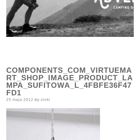
COMPONENTS_COM_VIRTUEMA
RT_SHOP_IMAGE_PRODUCT_LA
MPA_SUFITOWA_L_4FBFE36F47
FD1
Posted
25 maja 2012
by
zorki
on