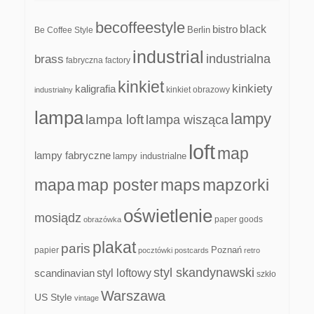
becoffeestyle
black
bistro
Be Coffee Style
Berlin
industrial
industrialna
brass
fabryczna
factory
kinkiet
kinkiety
kaligrafia
kinkiet obrazowy
industrialny
lampa
lampy
lampa loft
lampa wisząca
loft
map
lampy fabryczne
lampy industrialne
mapa
map poster
maps
mapzorki
oświetlenie
mosiądz
paper goods
obrazówka
plakat
paris
papier
Poznań
pocztówki
postcards
retro
styl skandynawski
scandinavian
styl loftowy
szkło
Warszawa
US Style
vintage