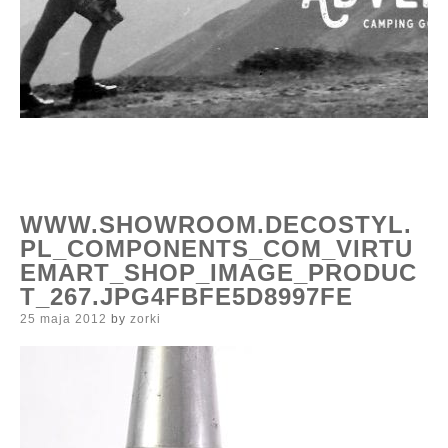
WWW.SHOWROOM.DECOSTYL.
PL_COMPONENTS_COM_VIRTU
EMART_SHOP_IMAGE_PRODUC
T_267.JPG4FBFE5D8997FE
Posted
25 maja 2012
by
zorki
on