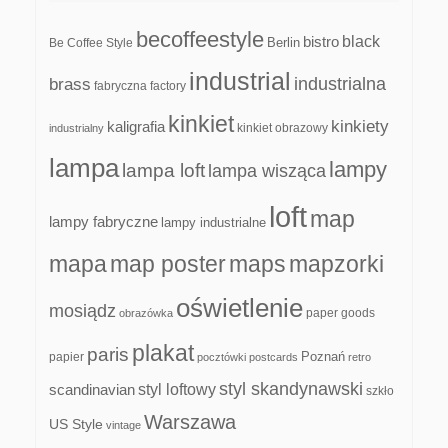
becoffeestyle
black
bistro
Be Coffee Style
Berlin
industrial
industrialna
brass
fabryczna
factory
kinkiet
kinkiety
kaligrafia
kinkiet obrazowy
industrialny
lampa
lampy
lampa loft
lampa wisząca
loft
map
lampy fabryczne
lampy industrialne
mapa
map poster
maps
mapzorki
oświetlenie
mosiądz
paper goods
obrazówka
plakat
paris
papier
Poznań
pocztówki
postcards
retro
styl skandynawski
scandinavian
styl loftowy
szkło
Warszawa
US Style
vintage