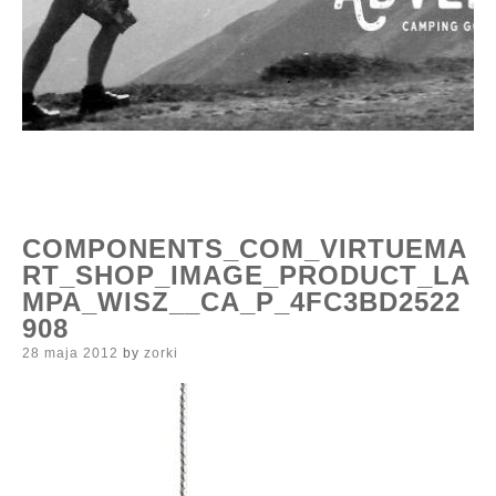
COMPONENTS_COM_VIRTUEMA
RT_SHOP_IMAGE_PRODUCT_LA
MPA_WISZ__CA_P_4FC3BD2522
908
Posted
28 maja 2012
by
zorki
on